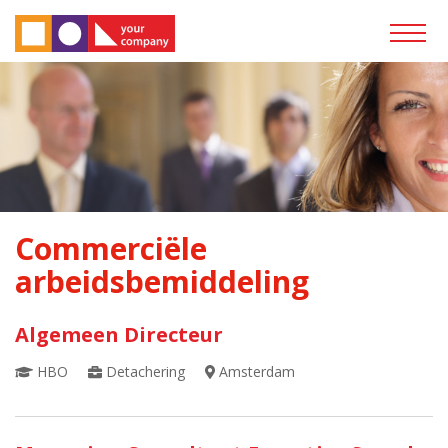
Commerciële
arbeidsbemiddeling
Algemeen Directeur
HBO
Detachering
Amsterdam